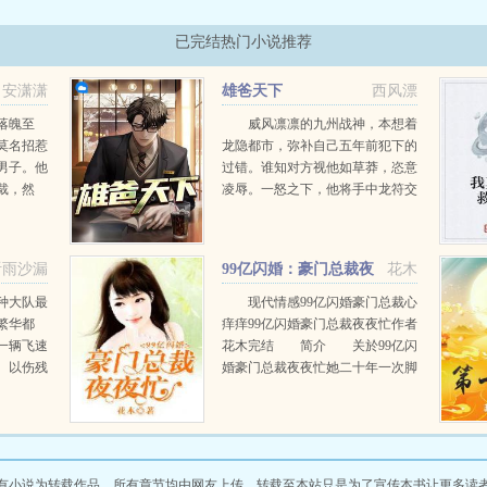
已完结热门小说推荐
安潇潇
雄爸天下
西风漂
落魄至
威风凛凛的九州战神，本想着
莫名招惹
龙隐都市，弥补自己五年前犯下的
男子。他
过错。谁知对方视他如草莽，恣意
裁，然
凌辱。一怒之下，他将手中龙符交
她，让她
到一旁小姨子手中…各位书友要是
有朋友没
觉得雄爸天下还不错的话请不要忘
记向您QQ群和微博里的...
听雨沙漏
99亿闪婚：豪门总裁夜
花木
夜忙
种大队最
现代情感99亿闪婚豪门总裁心
繁华都
痒痒99亿闪婚豪门总裁夜夜忙作者
一辆飞速
花木完结 简介 关於99亿闪
。以伤残
婚豪门总裁夜夜忙她二十年一次脚
漂亮的美
下失足，撞了他的豪车，留下签名
小姐，一
和号码，走的不带一片云彩。
，生活就
不仅如此，还顺便牵走他...
有小说为转载作品，所有章节均由网友上传，转载至本站只是为了宣传本书让更多读