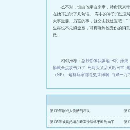
么不对，也由他亲自来审，特命我来带
在她耳边说了几句话。 寿丰的眸子扫过云
大事重要，后宫的事，就交由我处置吧！” 
生再也不见魏金凰，可真听到他受伤的消息
做...
相邻推荐：
总裁你像我爹地
勾引妹夫
输就全点攻击力了
死对头又甜又粘日常
（NP）
这群玩家都是史莱姆啊
白嫖一万
第139章削成人彘酷刑压逼
第135章被嫔妃堵在暗室肏逼终于吃到肉了
第