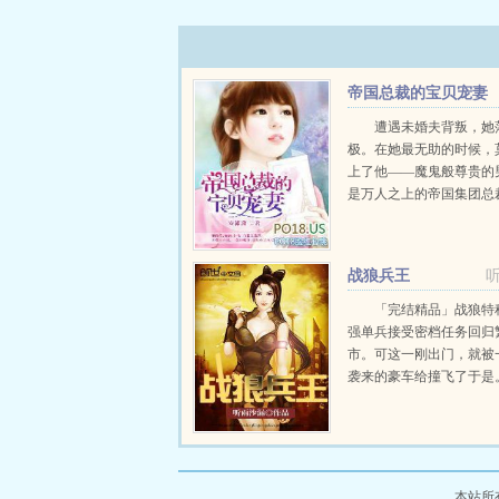
帝国总裁的宝贝宠妻
遭遇未婚夫背叛，她
极。在她最无助的时候，
上了他――魔鬼般尊贵的
是万人之上的帝国集团总
而，最大的乐趣便是禁锢
变成和他一样，没人爱没
人敢亲近，唯独只有他...
战狼兵王
「完结精品」战狼特
强单兵接受密档任务回归
市。可这一刚出门，就被
袭来的豪车给撞飞了于是
人士的身份，进入了一个
女别墅。一边保护校花大
边暗中执行任务。慢慢地
堕落了。...
本站所