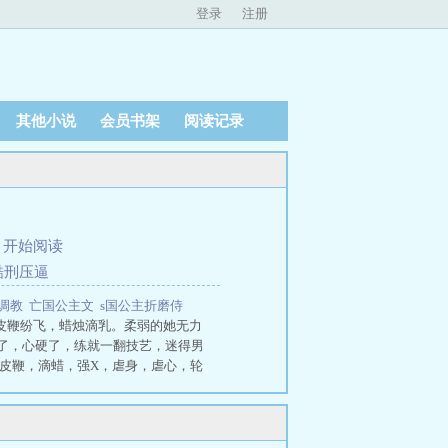
登录
注册
其他小说
会员书架
阅读记录
、
开始阅读
酷刑压逼
被调教
亡国公主文
s国公主折磨侍
皮鞭纷飞，蜡烛滴乳。柔弱的她无力
了，心硬了，练就一翻技艺，迷得男
皮鞭，滴蜡，强X，虐身，虐心，轮