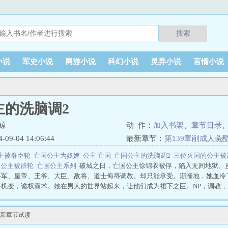
搜索
小说
军史小说
网游小说
科幻小说
灵异小说
言情小说
主的洗脑调2
鲸
动 作：
加入书架
、
章节目录
9-04 14:06:44
最新章节：
第139章削成人彘
主被群臣轮
亡国公主为奴婢
公主 亡国
亡国公主的洗脑调2
三位灭国的公主
造
公主被群轮
亡国公主系列
破城之日，亡国公主徐锦衣被俘，陷入无间地狱。
将军、皇帝、王爷、大臣、敌将、道士侮辱调教。却只能承受。渐渐地，她血冷
略机变，诡权霸术。她在男人的世界站起来，让他们成为裙下之臣。NP，调教，
为阶下囚 亡国公主小说 亡国公主系列小说 亡国公主文 云上观鲸
最新章节试读