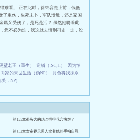
变得难看。 正在此时，徐锦容走上前，低低
，受了重伤，生死未卜，军队溃散，还是家国
魏金凰又受伤了，是死是活？ 虽然她盼着此
公，您不必为难，我这就去慎刑司走一走，没
隔壁老王（重生）
逆鳞（,SC,H）
因为怕
向家的末世生活（伪NP）
月色将我抹杀
美，NP)
第135章拳头大的鸡巴捅得花穴快烂了
第132章女帝吞天男人拿着她的手帕自慰