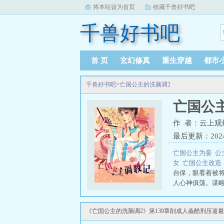
将本站设为首页
收藏千兽好书吧
千兽好书吧
首 页
玄幻修真
重生穿越
都市
千兽好书吧
>
亡国公主的洗脑调2
亡国公
作 者：云上观
最后更新：2024-0
亡国公主为妾
公
女
亡国公主改
自保，眼看着被
人心神俱荡。谋
X……亡国公主沦
《亡国公主的洗脑调2》第139章削成人彘酷刑压逼