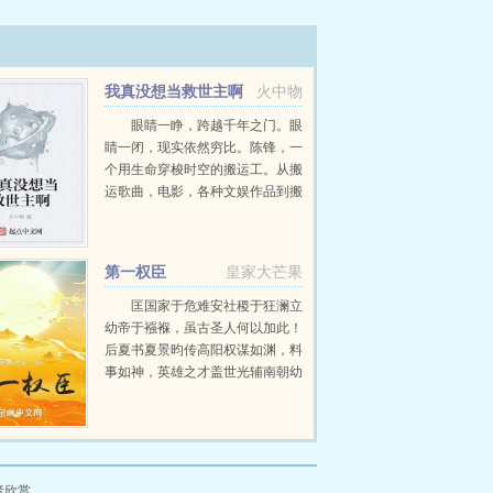
我真没想当救世主啊
火中物
眼睛一睁，跨越千年之门。眼
睛一闭，现实依然穷比。陈锋，一
个用生命穿梭时空的搬运工。从搬
运歌曲，电影，各种文娱作品到搬
运各种未来科技。他原本只想当个
混吃等死享受生活的搬运工，但没
想到每次搬运科技都...
第一权臣
皇家大芒果
匡国家于危难安社稷于狂澜立
幼帝于襁褓，虽古圣人何以加此！
后夏书夏景昀传高阳权谋如渊，料
事如神，英雄之才盖世光辅南朝幼
帝，四海咸宁屹然如山。梁书元帝
纪一个臣...
者欣赏。