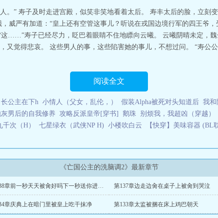
人。” 寿子及时走进宫殿，似笑非笑地看着太后。 寿丰太后的脸，立刻
曦，威严有加道：“皇上还有空管这事儿？听说在戎国边境行军的四王爷
“这……”寿子已经尽力，眨巴着眼睛不住地瞟向云曦。 云曦阴晴未定，
，又觉得悲哀。 这些男人的事，这些陷害她的事儿，不想过问。 “寿公
阅读全文
长公主在下h
小情人（父女，乱伦，）
假装Alpha被死对头知道后
我和
炮灰男后的自我修养
攻略反派皇帝[穿书]
鹅珠
别烦我，我超凶（穿越）
九千次（H）
七星绿衣（武侠NP H)
小楼吹白云
【快穿】美味容器 (BL耽
《亡国公主的洗脑调2》最新章节
第138章前一秒天天被肏好吗下一秒送你进监狱
第137章边走边肏在桌子上被肏到哭泣
134章庆典上在暗门里被皇上吃干抹净
第133章太监被捆在床上鸡巴朝天