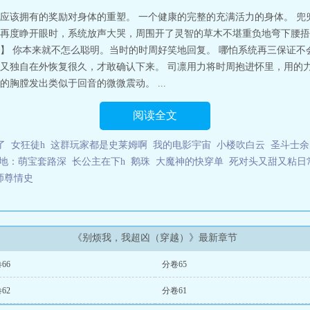
应该拥有的奖励对身体的重塑。 一个健康的完整的充满活力的身体。 兜
再度睁开眼时，系统放声大哭，周围开了灵智的草木不堪重负地弯下腰捂
】 你本来就不怎么聪明。当时的时周好笑地回复。 哪怕系统再三保证不
又独自在外恢复很久，才敢确认下来。 司凛用力将时周抱进怀里，用的
胸膛发出类似于回音的微微震动。 ...
阅读全文
了
女狂徒h
这群玩家都是史莱姆啊
我的电影宇宙
小楼吹白云
圣斗士余
地：萌宝套路深
长公主在下h
鹅珠
大魔神的快穿单
死对头又甜又粘日
师尊情史
《别烦我，我超凶（穿越）》最新章节
66
分卷65
62
分卷61