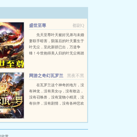
盛世至尊
都尉Q
先天至尊叶天被好兄弟与未婚
妻联手暗害，陨落后的叶天重生于
叶无尘，至此新骄已出，万道争
锋！今世抱得美人归的叶无尘将踏
破天道，成为新一代的盛世至尊，
手刃敌仇，了断与未婚妻恩怨情
仇！...
网游之奇幻瓦罗兰
黑夜不黑
在瓦罗兰这个神奇的地方，没
有神龙，没有美女cp，没有敢达，
没有召唤兽，没有宠物小精灵，没
有伙伴，没有剧情，没有各种悲欢
离合，没有团队争斗，没有恐怖分
子，没有传说，没有不断出现的神
奇事物，，这本穷逼...
者欣赏。