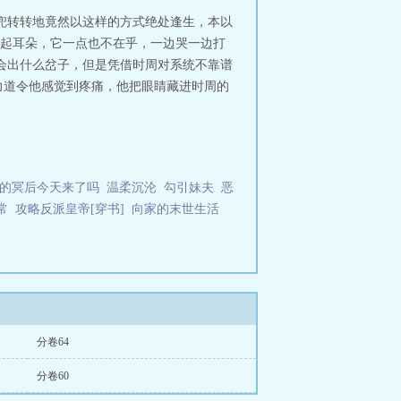
兜转转地竟然以这样的方式绝处逢生，本以
起耳朵，它一点也不在乎，一边哭一边打
会出什么岔子，但是凭借时周对系统不靠谱
力道令他感觉到疼痛，他把眼睛藏进时周的
的冥后今天来了吗
温柔沉沦
勾引妹夫
恶
常
攻略反派皇帝[穿书]
向家的末世生活
分卷64
分卷60