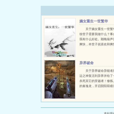
嫡女重生一世繁华
关于嫡女重生一世繁
徐世子需要我做什么？事
我有什么好处。顾晚瑜声
爽快，本世子就喜欢和爽
作。你帮我找密旨，你想
本世子一定给你弄来。我
么？我想...
异界破命
关于异界破命异能者
运之神复活到异界并给了
杀死其它的穿越者！修炼
的秦逸龙，开启阴阳双瞳
市和校园带来怎样的冲击
对震惊世界阴谋的同时，
怎样的选择？两...
本站所