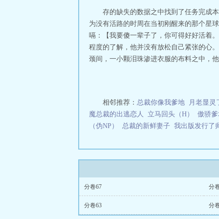
存的缺失的数据之中找到了任务完成本
为没有活路的时周在当初刚醒来的那个星球
嗝：【我要傻一辈子了，你可得好好活着。
程度的了解，他并没有放松自己紧张的心。
颈间，一小颗泪珠渗进衣服的布料之中，他的
相邻推荐：
总裁你像我爹地
月老显灵
魔总裁的出逃恋人
立马回头（H）
傲骄爹
（伪NP）
总裁的新鲜妻子
我出版发行了
分卷67
分卷
分卷63
分卷