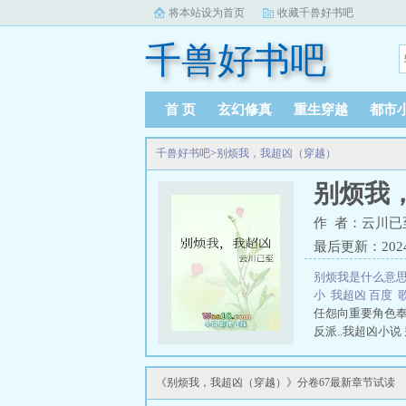
将本站设为首页
收藏千兽好书吧
千兽好书吧
首 页
玄幻修真
重生穿越
都市
千兽好书吧
>
别烦我，我超凶（穿越）
别烦我
作 者：云川已
最后更新：2024-0
别烦我是什么意
小
我超凶 百度
任怨向重要角色
反派..我超凶小说
《别烦我，我超凶（穿越）》分卷67最新章节试读