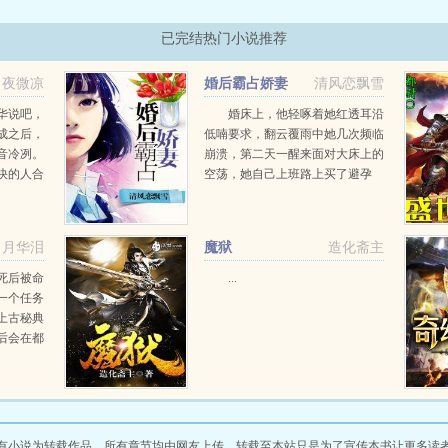
已完结热门小说推荐
夜微凉
婚后霸占娇妻
清风恋飘雪
华说吧，
婚床上，他轻啄着她红透耳沿
成之后，
低喃要求，翻云覆雨中她几次频临
音冷冽。
崩溃，第二天一醒来面对大床上的
快的人合
空荡，她自己上班路上买了避孕
要什么？
药。旷世婚礼，无关情爱。他是高
想要什
高在上的大总裁，霸道强势，不可
一世。她是被逼上梁山的小鸟，外
月华泪
魔狱
造化斋主
表柔弱，楚楚动人。婆家千...
死后被命
...
一个任务
上古秘典
后会在都
？当他面
又会做出
有小说为转载作品，所有章节均由网友上传，转载至本站只是为了宣传本书让更多读