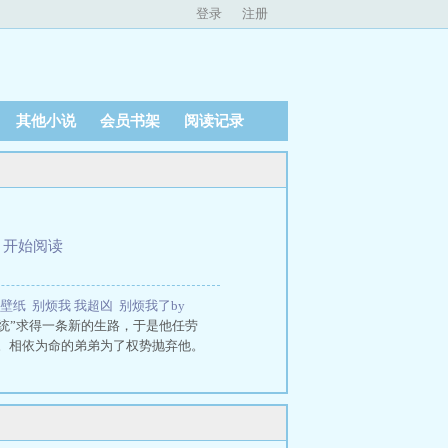
登录
注册
其他小说
会员书架
阅读记录
、
开始阅读
机壁纸
别烦我 我超凶
别烦我了by
统”求得一条新的生路，于是他任劳
。相依为命的弟弟为了权势抛弃他。