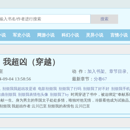
搜索
小说
军史小说
网游小说
科幻小说
灵异小说
言情小说
，我超凶（穿越）
至
动 作：
加入书架
、
章节目录
9-04 13:58:56
最新章节：
分卷67
思
别烦我我超凶攻是谁
电影别烦我
别烦我了行吗
别烦我了好不好
别烦我手
歌曲别烦我
别烦我表情包头像
别烦我了by
时周穿进了书中，被迫绑定“奉献系
奉献一生。身为男主的帝国太子处处多情，唯独对他无情，冷眼看他成为试验品
 别烦我 我超凶作者:云川已至 别烦我的表情包 云川已至