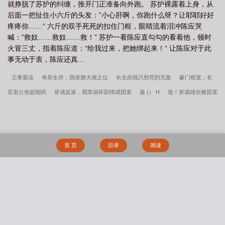
就挣脱了苏护的纠缠，推开门正准备向外跑。 苏护裸露着上身，从
后面一把扯住小六斤的头发：”小心肝啊，你跑什么呀？让耶耶好好
疼疼你……“ 六斤的双手死死的扣住门框，眼睛流着泪冲陈应哭
喊：”救奴……救奴……救！” 苏护一看陈应直勾勾的看着他，顿时
火冒三丈，指着陈应道：“给我过来，把她绑起来！“ 让陈应对于此
事无动于衷，陈应还真...
王拳霸业
奇异生存，我坐拥大佬之位
长生的我只想苟到无敌
豪门权宠，长
官老公他超能哄
穿成反派，我靠崩坏剧情成团宠
蛊 (） H
急！穿成雄虫被团宠
了怎么办+番外
情欲失控之后（h 短篇合集）
从赘婿开始建立长生家族
修仙退
休十万年
傻子 h
重生八零对照组，俏辣妻她忙暴富
玖拾
青鸾引
帝君居
然是魔女
穿书后嫁给金主霸霸
重瞳圣医
楚临渊苏婉颜秦红玉免费阅读无弹
首 页
目录
阅读
窗
替嫁给杀妻证道剑修后
大臣们求着我登基
首富从捡破烂开始笔趣阁无防
盗
陈风首富从捡破烂开始免费阅读完整版
主角叫陈实温寒露刘茜茜的小说
笔
趣阁免费阅读新书推荐大明老六刚穿越朱元璋杀疯了
主角叫陈风的小说
大小写新
搜 索
书推荐都市极品神医
主角叫墨梓安的小说
陆沉开局养兵仙棺我养出了百万天将免
费阅读完整版
阿尔文从战锤开始劫掠诸天免费阅读完整版
陈实温寒露刘茜茜叫你
参加节目道歉你现场撩妹免费阅读完整版