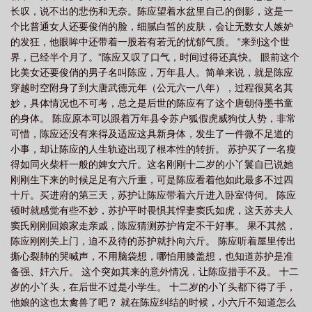
长叹，说不出的悲伤和无奈。陈应望着水盆里自己的倒影，这是一
个比普通女人还要俊俏的脸，细腻白皙的皮肤，会让无数女人嫉妒
的发狂，他眼眸中还带着一股若有若无的忧郁气质。 “来到这个世
界，已经半个月了。”陈应又叹了口气，时间过得还真快。 眼前这个
比美女还要俊俏的男子名叫陈应，万年县人。简单来说，就是陈应
穿越时空附身了到大唐武德元年（公元六一八年），过程很莫名其
妙，具体情况也不可考，总之是后世的陈应有了这个唐朝侍墨书童
的身体。 陈应原本可以跟着万年县令苏户狐假虎威狗仗人势，非常
可惜，陈应还没有来得及适应这具新身体，发生了一件微不足道的
小事，却让陈应的人生轨迹出现了根本性的转折。 苏护买了一名瘦
得如同火柴杆一般的婢女六斤。这名刚刚十二岁的小丫鬟自已说她
刚刚生下来的时候足足有六斤重，可是陈应看着他如此最多不过四
十斤。买进府的第三天，苏护让陈应带着六斤进入卧室侍伺。 陈应
顿时就感觉有些不妙，苏护平时畏惧其悍妻窦氏如虎，这天苏夫人
窦氏刚刚回娘家走亲戚，陈应猜测苏护肯定不干好事。 果不其然，
陈应刚刚关上门，迫不及待的苏护就扑向六斤。 陈应听着屋里传出
撕心裂肺的哭喊声，不用脑袋想，哪怕用膝盖想，也知道苏护是准
备强、奸六斤。 这个突如其来的意外情况，让陈应措手不及。 十二
岁的小丫头，在后世不过是小学生。 十二岁的小丫头都下得了手，
他娘的这也太禽兽了吧？ 就在陈应纠结的时候，小六斤不知道怎么