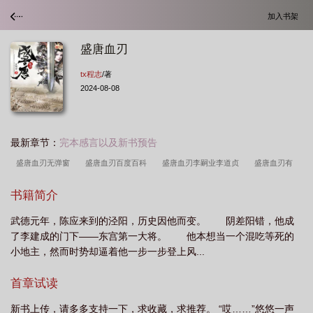
加入书架
盛唐血刃
tx程志
/著
2024-08-08
最新章节：
完本感言以及新书预告
盛唐血刃无弹窗
盛唐血刃百度百科
盛唐血刃李嗣业李道贞
盛唐血刃有
声
血腥的盛唐7
盛唐血刃TXT免费
盛唐血刃全文免费阅读
盛唐血刃
书籍简介
txt
盛唐血刃 陈应
盛唐血刃 免费阅读
盛唐血刃好看吗
盛唐血刃
武德元年，陈应来到的泾阳，历史因他而变。 阴差阳错，他成
TXT
盛唐血刃几个女主
血腥的盛唐改名
盛唐血刃百科
盛唐血刃免费阅
了李建成的门下——东宫第一大将。 他本想当一个混吃等死的
读
盛唐血刃笔趣阁
盛唐血刃全文阅读
盛唐血刃全文免费阅读无弹窗
盛
小地主，然而时势却逼着他一步一步登上风...
唐血刃有几个女主角
首章试读
新书上传，请多多支持一下，求收藏，求推荐。 “哎……”悠悠一声